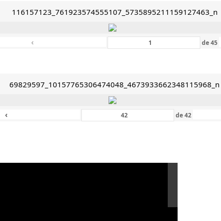
116157123_761923574555107_5735895211159127463_n
‹
de
45
69829597_10157765306474048_4673933662348115968_n
‹
de
42