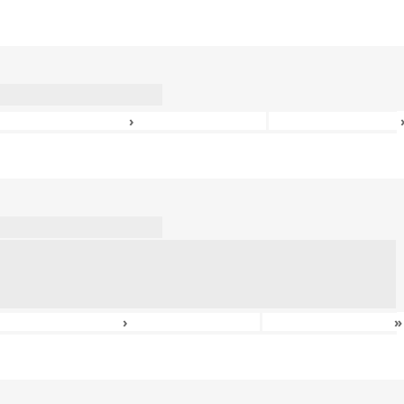
›
›
»