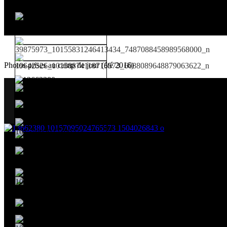
Photos prises au camp de jour (été 2016)