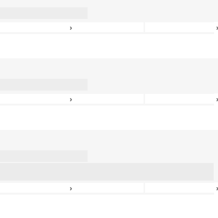
›
›
›