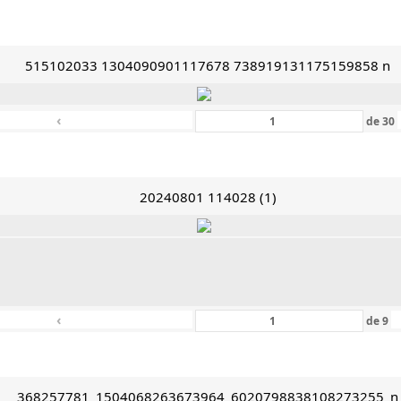
515102033 1304090901117678 738919131175159858 n
‹
de
30
20240801 114028 (1)
‹
de
9
368257781_1504068263673964_6020798838108273255_n