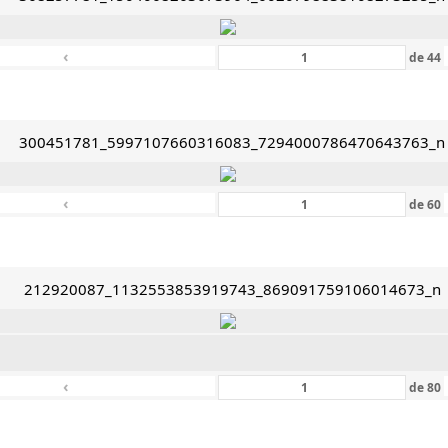
‹
de
44
300451781_5997107660316083_7294000786470643763_n
‹
de
60
212920087_1132553853919743_869091759106014673_n
‹
de
80