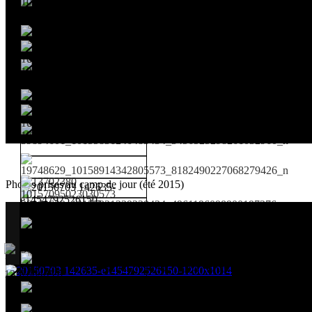
Photos prises au camp de jour (été 2015)