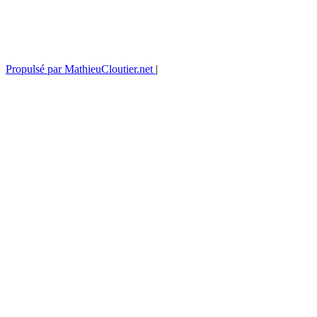
Propulsé par MathieuCloutier.net
|