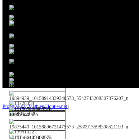
Propulsé par MathieuCloutier.net
|