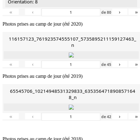
Orientation: 8
«
‹
›
»
de
80
Photos prises au camp de jour (été 2020)
116157123_761923574555107_5735895211159127463_
n
«
‹
›
»
de
45
Photos prises au camp de jour (été 2019)
65545706_10214948531329833_635356471890857164
8_n
«
‹
›
»
de
42
Photos prises au camp de jour (été 2018)