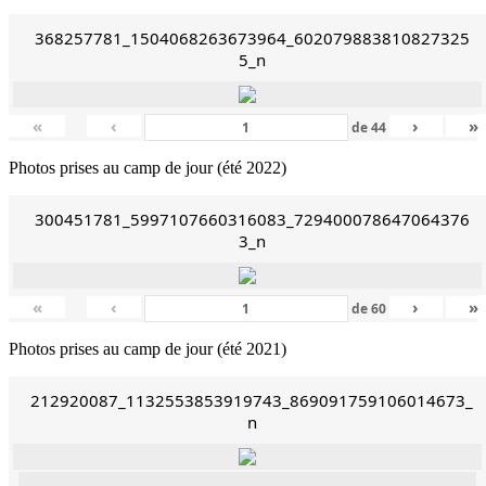
368257781_1504068263673964_602079883810827325
5_n
«
‹
›
»
de
44
Photos prises au camp de jour (été 2022)
300451781_5997107660316083_729400078647064376
3_n
«
‹
›
»
de
60
Photos prises au camp de jour (été 2021)
212920087_1132553853919743_869091759106014673_
n