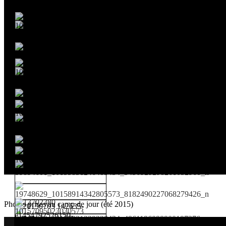
Photos prises au camp de jour (été 2015)