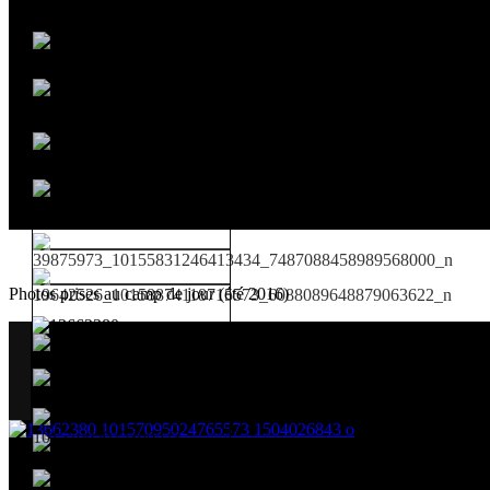
Photos prises au camp de jour (été 2016)