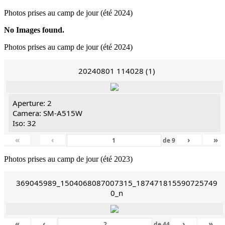
Photos prises au camp de jour (été 2024)
No Images found.
Photos prises au camp de jour (été 2024)
20240801 114028 (1)
Aperture: 2
Camera: SM-A515W
Iso: 32
«
‹
›
»
de
9
Photos prises au camp de jour (été 2023)
369045989_1504068087007315_187471815590725749
0_n
«
‹
›
»
de
44