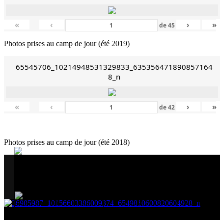
«
‹
›
»
de
45
Photos prises au camp de jour (été 2019)
65545706_10214948531329833_635356471890857164
8_n
«
‹
›
»
de
42
Photos prises au camp de jour (été 2018)