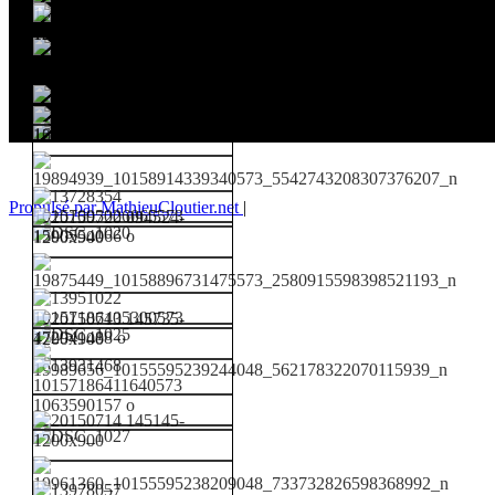
Propulsé par MathieuCloutier.net
|