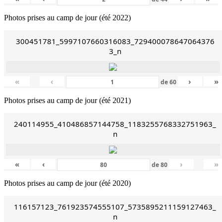
Photos prises au camp de jour (été 2022)
300451781_5997107660316083_729400078647064376
3_n
«
‹
›
»
de
60
Photos prises au camp de jour (été 2021)
240114955_410486857144758_1183255768332751963_
n
«
‹
›
»
de
80
Photos prises au camp de jour (été 2020)
116157123_761923574555107_5735895211159127463_
n