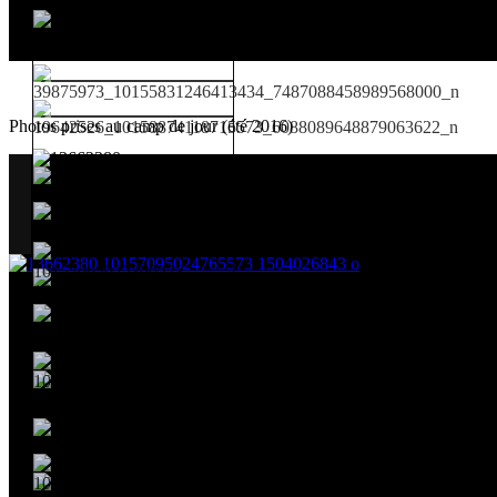
Photos prises au camp de jour (été 2016)