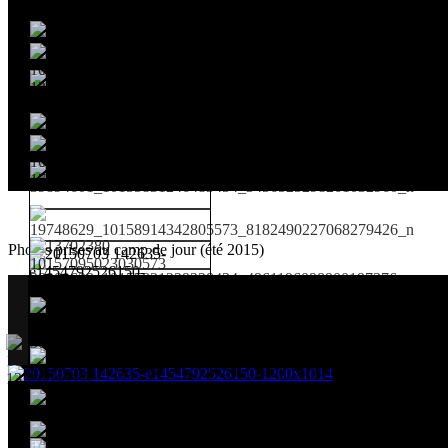
Photos prises au camp de jour (été 2015)