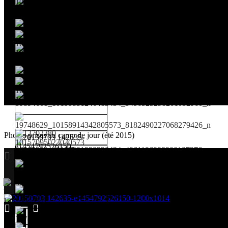
Photos prises au camp de jour (été 2015)