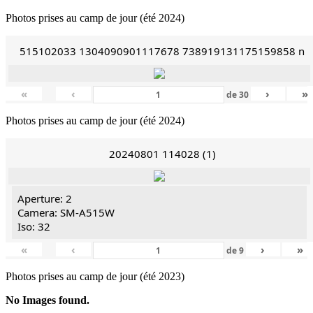
Photos prises au camp de jour (été 2024)
515102033 1304090901117678 738919131175159858 n
«
‹
›
»
de
30
Photos prises au camp de jour (été 2024)
20240801 114028 (1)
Aperture: 2
Camera: SM-A515W
Iso: 32
«
‹
›
»
de
9
Photos prises au camp de jour (été 2023)
No Images found.