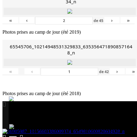
34_n
«
‹
›
»
de
45
Photos prises au camp de jour (été 2019)
65545706_10214948531329833_635356471890857164
8_n
«
‹
›
»
de
42
Photos prises au camp de jour (été 2018)