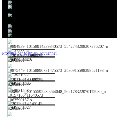
Propulsé par MathieuCloutier.net
|