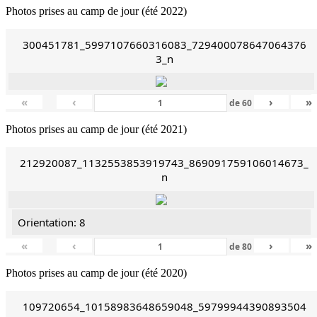
Photos prises au camp de jour (été 2022)
300451781_5997107660316083_729400078647064376
3_n
«
‹
›
»
de
60
Photos prises au camp de jour (été 2021)
212920087_1132553853919743_869091759106014673_
n
Orientation: 8
«
‹
›
»
de
80
Photos prises au camp de jour (été 2020)
109720654_10158983648659048_59799944390893504