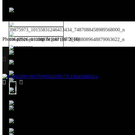
Photos prises au camp de jour (été 2016)