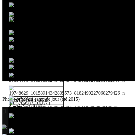
Photos prises au camp de jour (été 2015)