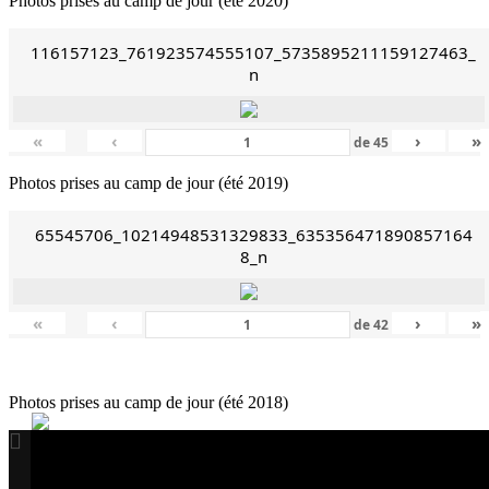
Photos prises au camp de jour (été 2020)
116157123_761923574555107_5735895211159127463_
n
«
‹
›
»
de
45
Photos prises au camp de jour (été 2019)
65545706_10214948531329833_635356471890857164
8_n
«
‹
›
»
de
42
Photos prises au camp de jour (été 2018)