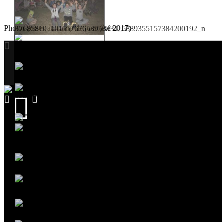
Photos prises au camp de jour (été 2017)