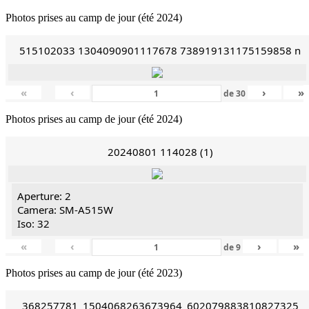
Photos prises au camp de jour (été 2024)
515102033 1304090901117678 738919131175159858 n
«
‹
›
»
de
30
Photos prises au camp de jour (été 2024)
20240801 114028 (1)
Aperture: 2
Camera: SM-A515W
Iso: 32
«
‹
›
»
de
9
Photos prises au camp de jour (été 2023)
368257781_1504068263673964_602079883810827325