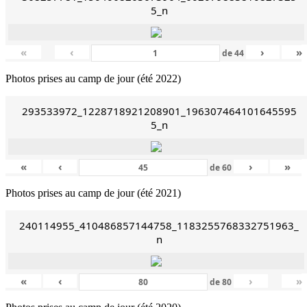
5_n
«
‹
›
»
de
44
Photos prises au camp de jour (été 2022)
293533972_1228718921208901_196307464101645595
5_n
«
‹
›
»
de
60
Photos prises au camp de jour (été 2021)
240114955_410486857144758_1183255768332751963_
n
«
‹
›
»
de
80