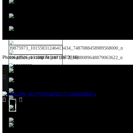
Photos prises au camp de jour (été 2016)