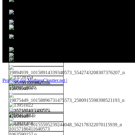
Propulsé par MathieuCloutier.net
|