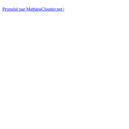
Propulsé par MathieuCloutier.net
|