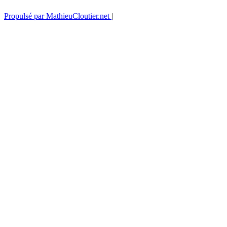
Propulsé par MathieuCloutier.net
|