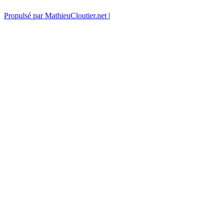
Propulsé par MathieuCloutier.net
|