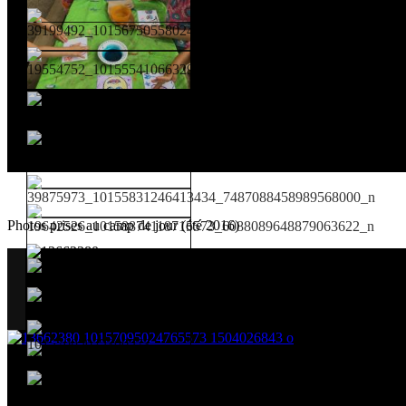
Photos prises au camp de jour (été 2016)