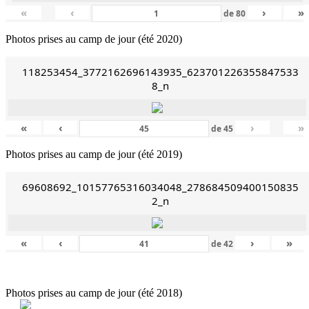
«
‹
›
»
de
80
Photos prises au camp de jour (été 2020)
118253454_3772162696143935_623701226355847533
8_n
«
‹
›
»
de
45
Photos prises au camp de jour (été 2019)
69608692_10157765316034048_278684509400150835
2_n
«
‹
›
»
de
42
Photos prises au camp de jour (été 2018)