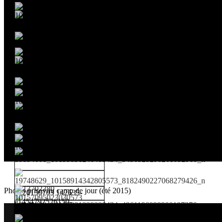
Photos prises au camp de jour (été 2015)