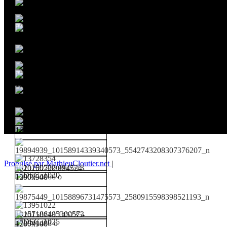
Propulsé par MathieuCloutier.net
|