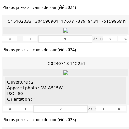
Photos prises au camp de jour (été 2024)
515102033 1304090901117678 738919131175159858 n
«
‹
›
»
de
30
Photos prises au camp de jour (été 2024)
20240718 112251
Ouverture : 2
Appareil photo : SM-A515W
ISO : 80
Orientation : 1
«
‹
›
»
de
9
Photos prises au camp de jour (été 2023)