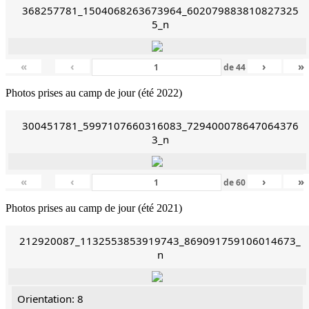
368257781_1504068263673964_602079883810827325
5_n
«
‹
›
»
de
44
Photos prises au camp de jour (été 2022)
300451781_5997107660316083_729400078647064376
3_n
«
‹
›
»
de
60
Photos prises au camp de jour (été 2021)
212920087_1132553853919743_869091759106014673_
n
Orientation: 8