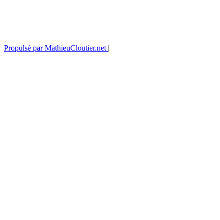
Propulsé par MathieuCloutier.net
|